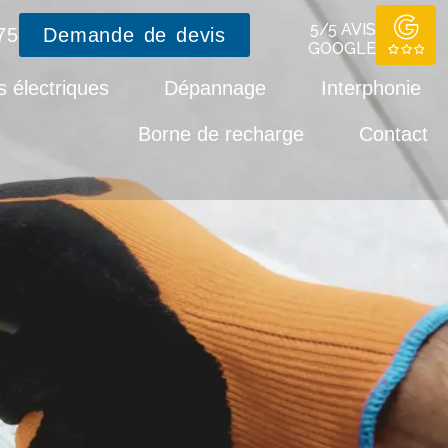
5/5 AVIS
75
Demande de devis
GOOGLE
 électriques
Dépannage
Interphonie
Borne de recharge
Contact