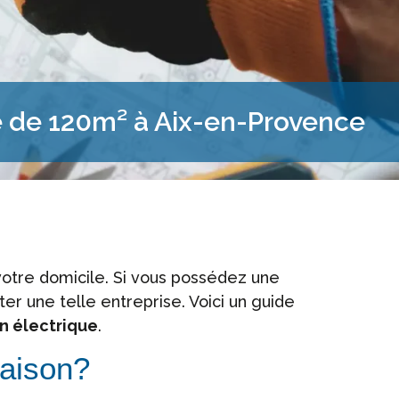
le de 120m² à Aix-en-Provence
votre domicile. Si vous possédez une
 une telle entreprise. Voici un guide
n électrique
.
maison?